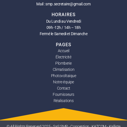
Mail : smp.secretaire@gmail.com
HORAIRES
Du Lundi au Vendredi
09h -12h / 14h – 18h
Fermé le Samedi et Dimanche
PAGES
Accueil
Électricité
Plomberie
Climatisation
Photovoltaique
Notre équipe
Contact
Fournisseurs
Réalisations
© All Rights Reserved 2025 - SaS SMP -
Conception : KATCOM - Kalliste