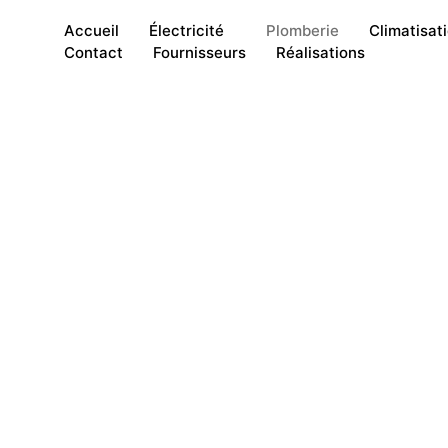
Accueil
Électricité
Plomberie
Climatisat
Contact
Fournisseurs
Réalisations
ettons notre expertise à votre service pour ré